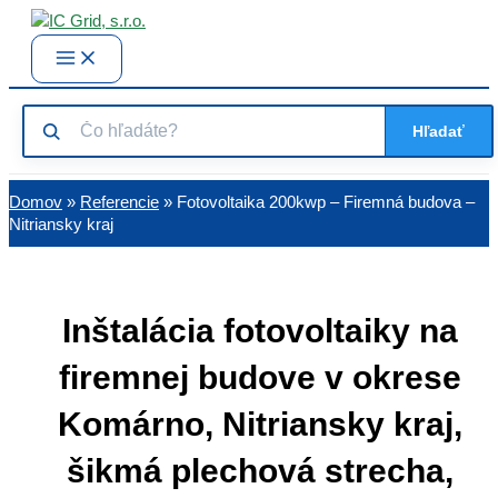
Preskočiť
na
Main
Menu
obsah
Hľadať
Domov
»
Referencie
» Fotovoltaika 200kwp – Firemná budova –
Nitriansky kraj
Inštalácia fotovoltaiky na
firemnej budove v okrese
Komárno, Nitriansky kraj,
šikmá plechová strecha,