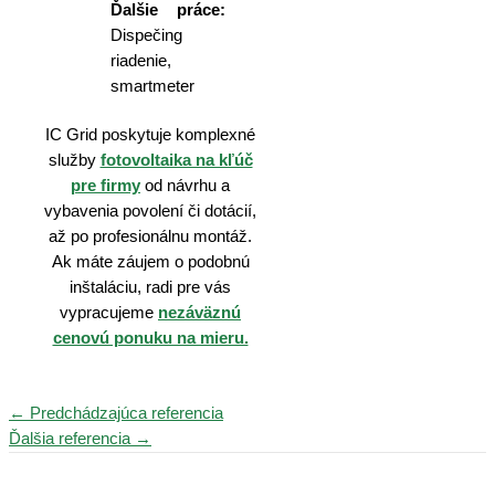
Ďalšie práce:
Dispečing
riadenie,
smartmeter
IC Grid poskytuje komplexné
služby
fotovoltaika na kľúč
pre firmy
od návrhu a
vybavenia povolení či dotácií,
až po profesionálnu montáž.
Ak máte záujem o podobnú
inštaláciu, radi pre vás
vypracujeme
nezáväznú
cenovú ponuku na mieru.
Navigácia
←
Predchádzajúca referencia
v
Ďalšia referencia
→
článku