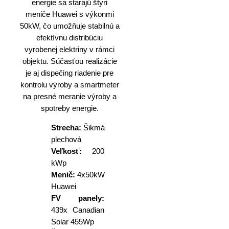
energie sa starajú štyri
meniče Huawei s výkonmi
50kW, čo umožňuje stabilnú a
efektívnu distribúciu
vyrobenej elektriny v rámci
objektu. Súčasťou realizácie
je aj dispečing riadenie pre
kontrolu výroby a smartmeter
na presné meranie výroby a
spotreby energie.
Strecha:
Šikmá
plechová
Veľkosť:
200
kWp
Menič:
4x50kW
Huawei
FV panely:
439x Canadian
Solar 455Wp