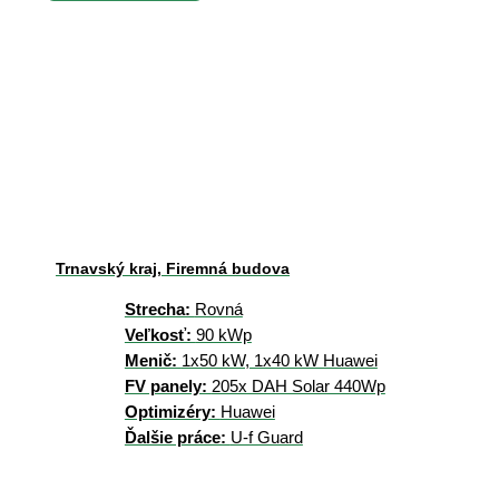
Trnavský kraj, Firemná budova
Strecha:
Rovná
Veľkosť:
90 kWp
Menič:
1x50 kW, 1x40 kW Huawei
FV panely:
205x DAH Solar 440Wp
Optimizéry:
Huawei
Ďalšie práce:
U-f Guard