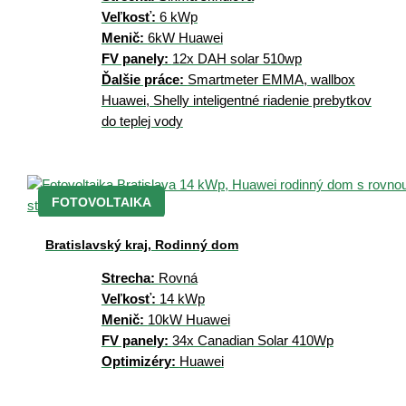
Veľkosť:
6 kWp
Menič:
6kW Huawei
FV panely:
12x DAH solar 510wp
Ďalšie práce:
Smartmeter EMMA, wallbox
Huawei, Shelly inteligentné riadenie prebytkov
do teplej vody
FOTOVOLTAIKA
Bratislavský kraj, Rodinný dom
Strecha:
Rovná
Veľkosť:
14 kWp
Menič:
10kW Huawei
FV panely:
34x Canadian Solar 410Wp
Optimizéry:
Huawei