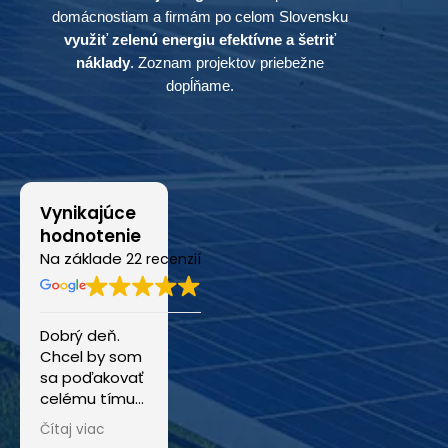
domácnostiam a firmám po celom Slovensku
využiť zelenú energiu efektívne a šetriť
náklady
. Zoznam projektov priebežne
dopĺňame.
Vynikajúce
hodnotenie
Na základe
22 recenzií
Dobrý deň.
S firmou IC
IC GRID mi
Chcel by som
Grid som bol
robila
sa poďakovať
maximálne
fotovoltiku
celému tímu
spokojný od
(10,2 kWp) aj s
IC Grid za
prvého
batériou a
Čítaj viac
Čítaj viac
Čítaj viac
profesionálny
kontaktu až
som rád, že