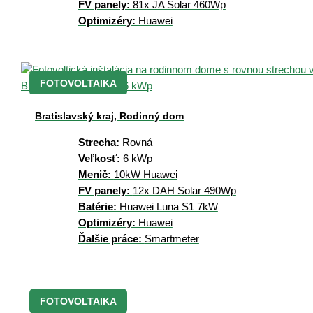
FV panely:
81x JA Solar 460Wp
Optimizéry:
Huawei
FOTOVOLTAIKA
Bratislavský kraj, Rodinný dom
Strecha:
Rovná
Veľkosť:
6 kWp
Menič:
10kW Huawei
FV panely:
12x DAH Solar 490Wp
Batérie:
Huawei Luna S1 7kW
Optimizéry:
Huawei
Ďalšie práce:
Smartmeter
FOTOVOLTAIKA