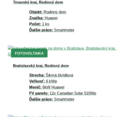
Trnavský kraj, Rodinný dom
Objekt:
Rodinný dom
Značka:
Huawei
Počet:
1 ks
Ďalšie práce:
Smartmeter
FOTOVOLTAIKA
Bratislavský kraj, Rodinný dom
Strecha:
Šikmá škridlová
Veľkosť:
6 kWp
Menič:
6kW Huawei
FV panely:
12x Canadian Solar 510Wp
Ďalšie práce:
Smartmeter