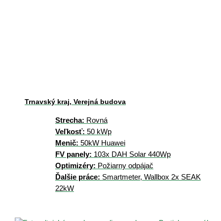
Trnavský kraj, Verejná budova
Strecha:
Rovná
Veľkosť:
50 kWp
Menič:
50kW Huawei
FV panely:
103x DAH Solar 440Wp
Optimizéry:
Požiarny odpájač
Ďalšie práce:
Smartmeter, Wallbox 2x SEAK
22kW