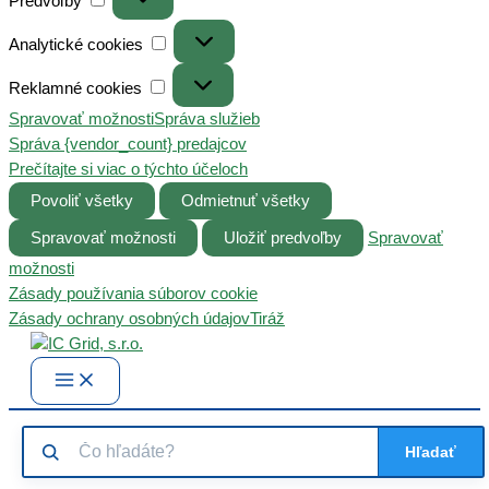
Predvoľby
Analytické
Analytické cookies
cookies
Reklamné
Reklamné cookies
cookies
Spravovať možnosti
Správa služieb
Správa {vendor_count} predajcov
Prečítajte si viac o týchto účeloch
Povoliť všetky
Odmietnuť všetky
Spravovať možnosti
Uložiť predvoľby
Spravovať
možnosti
Zásady používania súborov cookie
Zásady ochrany osobných údajov
Tiráž
Preskočiť
na
Main
Menu
obsah
Hľadať