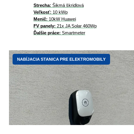
Strecha:
Šikmá škridlová
Veľkosť:
10 kWp
Menič:
10kW Huawei
FV panely:
21x JA Solar 460Wp
Ďalšie práce:
Smartmeter
NABÍJACIA STANICA PRE ELEKTROMOBILY