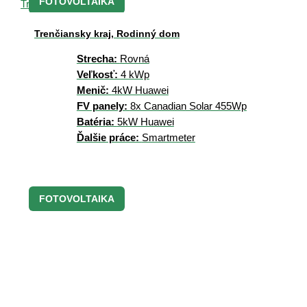
FOTOVOLTAIKA
Trenčiansky kraj, Rodinný dom
Strecha:
Rovná
Veľkosť:
4 kWp
Menič:
4kW Huawei
FV panely:
8x Canadian Solar 455Wp
Batéria:
5kW Huawei
Ďalšie práce:
Smartmeter
FOTOVOLTAIKA