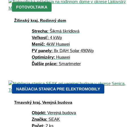
FOTOVOLTAIKA
Žilinský kraj, Rodinný dom
Strecha:
Šikmá škridlová
Veľkosť:
4 kWp
Menič:
4kW Huawei
FV panely:
8x DAH Solar 490Wp
Optimizéry:
Huawei
Ďalšie práce:
Smartmeter
NABÍJACIA STANICA PRE ELEKTROMOBILY
Trnavský kraj, Verejná budova
Objekt:
Verejná budova
Značka:
SEAK
Počet:
2 ks