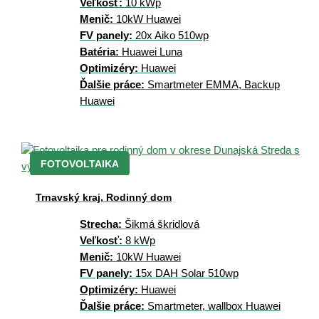
Veľkosť:
10 kWp
bol hotový do
Menič:
10kW Huawei
pol roka, čo je
FV panely:
20x Aiko 510wp
v dnešnej
Batéria:
Huawei Luna
dobe výborný
Optimizéry:
Huawei
výsledok.
Ďalšie práce:
Smartmeter EMMA, Backup
Systém
Huawei
funguje
bezchybne a
spĺňa všetko,
čo som
očakával.
FOTOVOLTAIKA
Firmu IC Grid
Trnavský kraj, Rodinný dom
určite
odporúčam
Strecha:
Šikmá škridlová
každému, kto
Veľkosť:
8 kWp
chce
Menič:
10kW Huawei
spoľahlivú
FV panely:
15x DAH Solar 510wp
inštaláciu,
Optimizéry:
Huawei
férový prístup
Ďalšie práce:
Smartmeter, wallbox Huawei
a maximálny