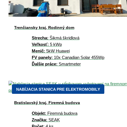
Trenčiansky kraj, Rodinný dom
Strecha:
Šikmá škridlová
Veľkosť:
5 kWp
Menič:
5kW Huawei
FV panely:
10x Canadian Solar 455Wp
Ďalšie práce:
Smartmeter
NABÍJACIA STANICA PRE ELEKTROMOBILY
Bratislavský kraj, Firemná budova
Objekt:
Firemná budova
Značka:
SEAK
Počet:
4 ks