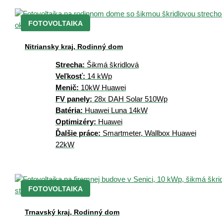
FOTOVOLTAIKA
Nitriansky kraj, Rodinný dom
Strecha:
Šikmá škridlová
Veľkosť:
14 kWp
Menič:
10kW Huawei
FV panely:
28x DAH Solar 510Wp
Batéria:
Huawei Luna 14kW
Optimizéry:
Huawei
Ďalšie práce:
Smartmeter, Wallbox Huawei
22kW
FOTOVOLTAIKA
Trnavský kraj, Rodinný dom