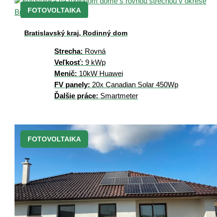
FOTOVOLTAIKA
Bratislavský kraj, Rodinný dom
Strecha:
Rovná
Veľkosť:
9 kWp
Menič:
10kW Huawei
FV panely:
20x Canadian Solar 450Wp
Ďalšie práce:
Smartmeter
FOTOVOLTAIKA