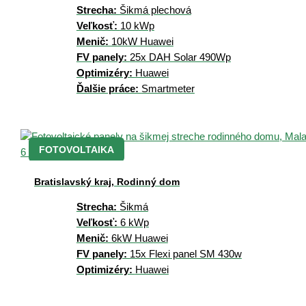
Strecha:
Šikmá plechová
Veľkosť:
10 kWp
Menič:
10kW Huawei
FV panely:
25x DAH Solar 490Wp
Optimizéry:
Huawei
Ďalšie práce:
Smartmeter
FOTOVOLTAIKA
Bratislavský kraj, Rodinný dom
Strecha:
Šikmá
Veľkosť:
6 kWp
Menič:
6kW Huawei
FV panely:
15x Flexi panel SM 430w
Optimizéry:
Huawei