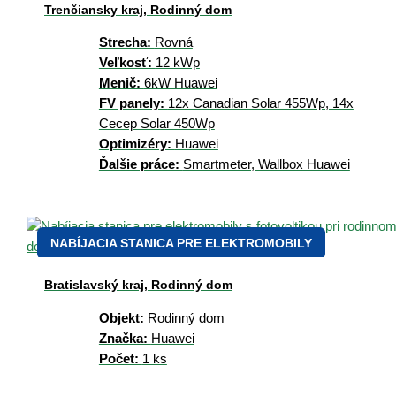
Trenčiansky kraj, Rodinný dom
Strecha:
Rovná
Veľkosť:
12 kWp
Menič:
6kW Huawei
FV panely:
12x Canadian Solar 455Wp, 14x
Cecep Solar 450Wp
Optimizéry:
Huawei
Ďalšie práce:
Smartmeter, Wallbox Huawei
NABÍJACIA STANICA PRE ELEKTROMOBILY
Bratislavský kraj, Rodinný dom
Objekt:
Rodinný dom
Značka:
Huawei
Počet:
1 ks