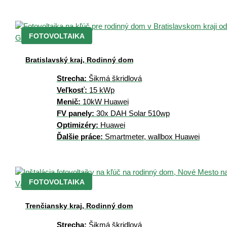
komfort bez
zbytočnej
byrokracie.
FOTOVOLTAIKA
Bratislavský kraj, Rodinný dom
Strecha:
Šikmá škridlová
Veľkosť:
15 kWp
Menič:
10kW Huawei
FV panely:
30x DAH Solar 510wp
Optimizéry:
Huawei
Ďalšie práce:
Smartmeter, wallbox Huawei
FOTOVOLTAIKA
Trenčiansky kraj, Rodinný dom
Strecha:
Šikmá škridlová