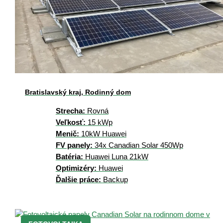
Bratislavský kraj, Rodinný dom
Strecha:
Rovná
Veľkosť:
15 kWp
Menič:
10kW Huawei
FV panely:
34x Canadian Solar 450Wp
Batéria:
Huawei Luna 21kW
Optimizéry:
Huawei
Ďalšie práce:
Backup