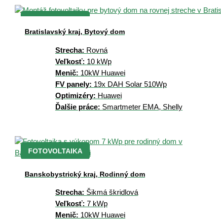
FOTOVOLTAIKA
Bratislavský kraj, Bytový dom
Strecha:
Rovná
Veľkosť:
10 kWp
Menič:
10kW Huawei
FV panely:
19x DAH Solar 510Wp
Optimizéry:
Huawei
Ďalšie práce:
Smartmeter EMA, Shelly
FOTOVOLTAIKA
Banskobystrický kraj, Rodinný dom
Strecha:
Šikmá škridlová
Veľkosť:
7 kWp
Menič:
10kW Huawei