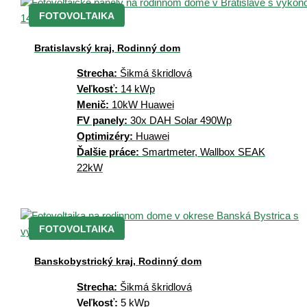
FOTOVOLTAIKA
Bratislavský kraj, Rodinný dom
Strecha:
Šikmá škridlová
Veľkosť:
14 kWp
Menič:
10kW Huawei
FV panely:
30x DAH Solar 490Wp
Optimizéry:
Huawei
Ďalšie práce:
Smartmeter, Wallbox SEAK
22kW
FOTOVOLTAIKA
Banskobystrický kraj, Rodinný dom
Strecha:
Šikmá škridlová
Veľkosť:
5 kWp