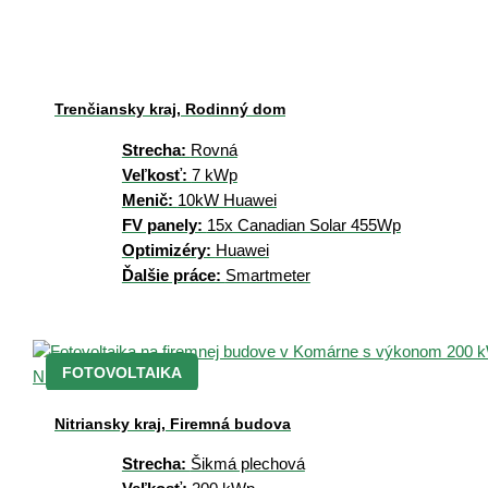
Trenčiansky kraj, Rodinný dom
Strecha:
Rovná
Veľkosť:
7 kWp
Menič:
10kW Huawei
FV panely:
15x Canadian Solar 455Wp
Optimizéry:
Huawei
Ďalšie práce:
Smartmeter
FOTOVOLTAIKA
Nitriansky kraj, Firemná budova
Strecha:
Šikmá plechová