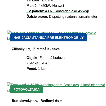
Veľkosť:
200 kWp
Menič:
4x50kW Huawei
FV panely:
439x Canadian Solar 455Wp
Ďalšie práce:
Dispečing riadenie, smartmeter
NABÍJACIA STANICA PRE ELEKTROMOBILY
Žilinský kraj, Firemná budova
Objekt:
Firemná budova
Značka:
SEAK
Počet:
1 ks
FOTOVOLTAIKA
Bratislavský kraj, Rodinný dom