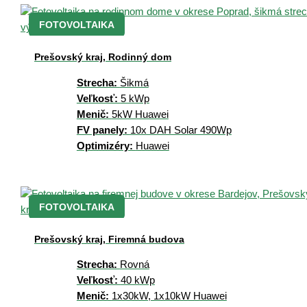
FOTOVOLTAIKA
Prešovský kraj, Rodinný dom
Strecha:
Šikmá
Veľkosť:
5 kWp
Menič:
5kW Huawei
FV panely:
10x DAH Solar 490Wp
Optimizéry:
Huawei
FOTOVOLTAIKA
Prešovský kraj, Firemná budova
Strecha:
Rovná
Veľkosť:
40 kWp
Menič:
1x30kW, 1x10kW Huawei