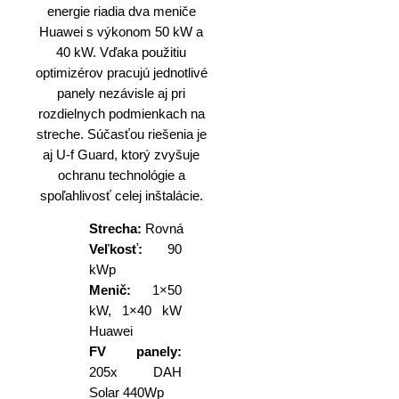
energie riadia dva meniče
Huawei s výkonom 50 kW a
40 kW. Vďaka použitiu
optimizérov pracujú jednotlivé
panely nezávisle aj pri
rozdielnych podmienkach na
streche. Súčasťou riešenia je
aj U-f Guard, ktorý zvyšuje
ochranu technológie a
spoľahlivosť celej inštalácie.
Strecha:
Rovná
Veľkosť:
90
kWp
Menič:
1×50
kW, 1×40 kW
Huawei
FV panely:
205x DAH
Solar 440Wp