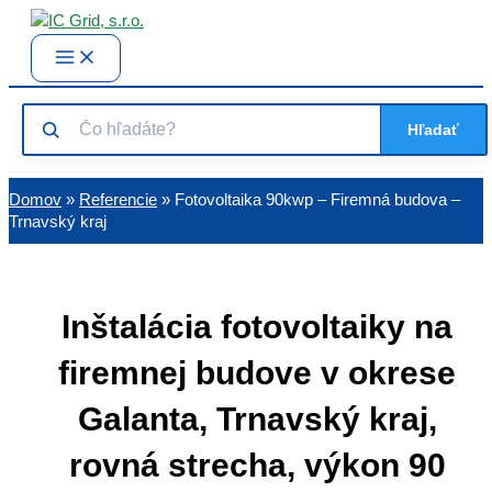
Preskočiť
na
Main
Menu
obsah
Hľadať
Domov
»
Referencie
» Fotovoltaika 90kwp – Firemná budova –
Trnavský kraj
Inštalácia fotovoltaiky na
firemnej budove v okrese
Galanta, Trnavský kraj,
rovná strecha, výkon 90