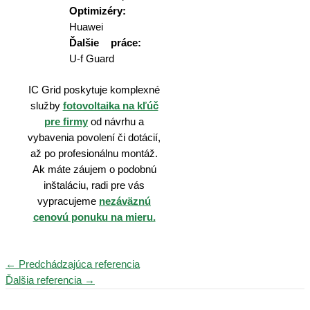
Optimizéry:
Huawei
Ďalšie práce:
U-f Guard
IC Grid poskytuje komplexné
služby
fotovoltaika na kľúč
pre firmy
od návrhu a
vybavenia povolení či dotácií,
až po profesionálnu montáž.
Ak máte záujem o podobnú
inštaláciu, radi pre vás
vypracujeme
nezáväznú
cenovú ponuku na mieru.
Navigácia
←
Predchádzajúca referencia
v
Ďalšia referencia
→
článku