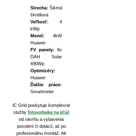
Strecha:
Šikmá
škridlová
Veľkosť:
4
kWp
Menič:
4kW
Huawei
FV panely:
8x
DAH Solar
490Wp
Optimizéry:
Huawei
Ďalšie práce:
Smartmeter
IC Grid poskytuje komplexné
služby
fotovoltaika na kľúč
od návrhu a vybavenia
povolení či dotácií, až po
profesionálnu montáž. Ak