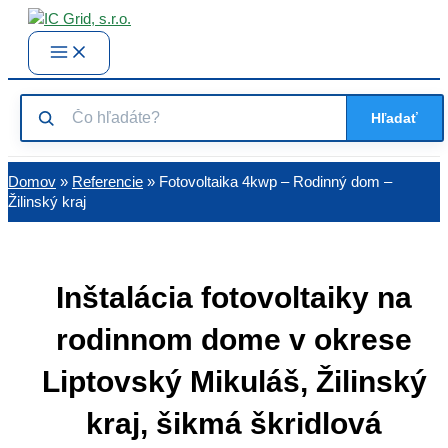
Preskočiť
na
Main
Menu
obsah
Hľadať
Domov
»
Referencie
» Fotovoltaika 4kwp – Rodinný dom –
Žilinský kraj
Inštalácia fotovoltaiky na
rodinnom dome v okrese
Liptovský Mikuláš, Žilinský
kraj, šikmá škridlová