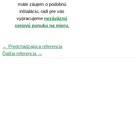
máte záujem o podobnú
inštaláciu, radi pre vás
vypracujeme
nezáväznú
cenovú ponuku na mieru.
Navigácia
←
Predchádzajúca referencia
v
Ďalšia referencia
→
článku
Rýchla navigácia
Domov
Fotovoltaika
Služby
Dotácie